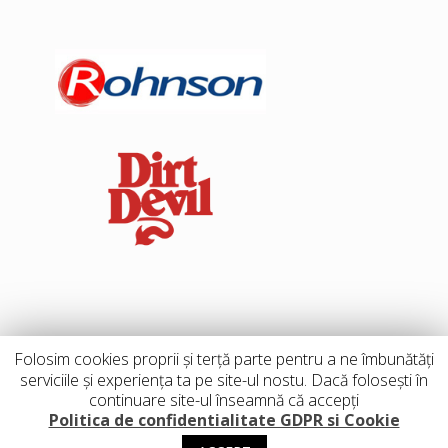
Folosim cookies proprii și terță parte pentru a ne îmbunătăți
serviciile și experiența ta pe site-ul nostu. Dacă folosești în
continuare site-ul înseamnă că accepți
Politica de confidentialitate GDPR si Cookie
Copyright © 2001-2020 CHRIS EXIM GRUP 2001 SRL. Toate
drepturile rezervate.