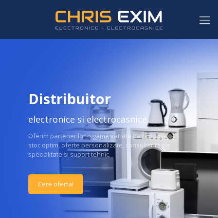
Distribuitor
electronice si electrocasnice
Oferim partenerilor o gama variata de produse, un
stoc optim, oferte personalizate, consultanta de
specialitate si suport tehnic.
Cere oferta!